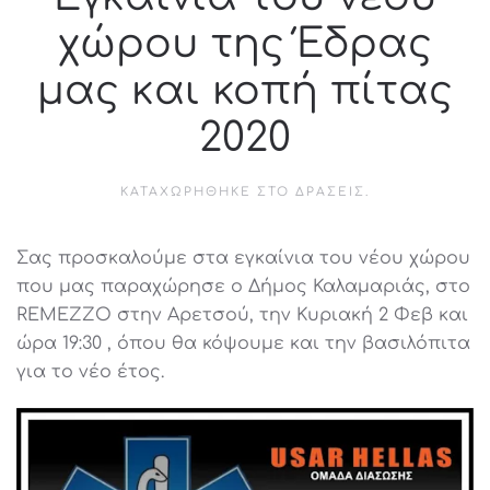
χώρου της Έδρας
μας και κοπή πίτας
2020
ΚΑΤΑΧΩΡΉΘΗΚΕ ΣΤΟ
ΔΡΆΣΕΙΣ
.
Σας προσκαλούμε στα εγκαίνια του νέου χώρου
που μας παραχώρησε ο Δήμος Καλαμαριάς, στο
REMEZZO στην Αρετσού, την Κυριακή 2 Φεβ και
ώρα 19:30 , όπου θα κόψουμε και την βασιλόπιτα
για το νέο έτος.