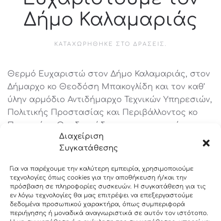
Δήμο Καλαμαριάς
ΚΑΤΑΧΩΡΉΘΗΚΕ ΣΤΟ
ΔΡΆΣΕΙΣ
.
Θερμό Ευχαριστώ στον Δήμο Καλαμαριάς, στον
Δήμαρχο κο Θεοδόση Μπακογλίδη και τον καθ’
ύλην αρμόδιο Αντιδήμαρχο Τεχνικών Υπηρεσιών,
Πολιτικής Προστασίας και Περιβάλλοντος κο
Παναγιώτη Θεοδοσιάδη για την παραχώρηση
Διαχείριση
έδρας στην Ομάδα.
Συγκατάθεσης
ΠΡΟΗΓΟΎΜΕΝΗ
ΕΠΌΜΕΝΗ
Για να παρέχουμε την καλύτερη εμπειρία, χρησιμοποιούμε
τεχνολογίες όπως cookies για την αποθήκευση ή/και την
πρόσβαση σε πληροφορίες συσκευών. Η συγκατάθεση για τις
εν λόγω τεχνολογίες θα μας επιτρέψει να επεξεργαστούμε
δεδομένα προσωπικού χαρακτήρα, όπως συμπεριφορά
περιήγησης ή μοναδικά αναγνωριστικά σε αυτόν τον ιστότοπο.